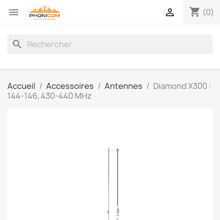
shopping_cart


(0)
search
Accueil
Accessoires
Antennes
Diamond X300 :
144-146, 430-440 MHz