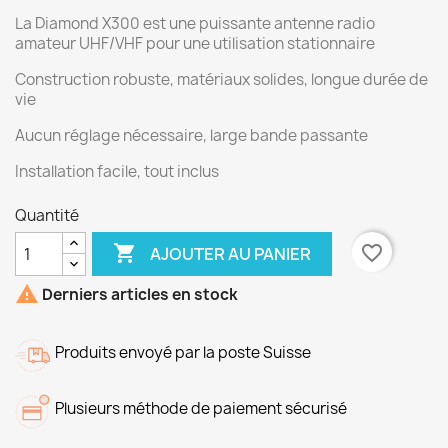
La Diamond X300 est une puissante antenne radio
amateur UHF/VHF pour une utilisation stationnaire
Construction robuste, matériaux solides, longue durée de
vie
Aucun réglage nécessaire, large bande passante
Installation facile, tout inclus
Quantité

favorite_border
AJOUTER AU PANIER

Derniers articles en stock
Produits envoyé par la poste Suisse
Plusieurs méthode de paiement sécurisé