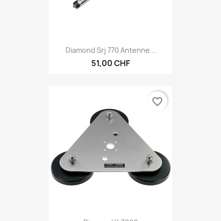
Diamond Srj 770 Antenne...
51,00 CHF
favorite_border