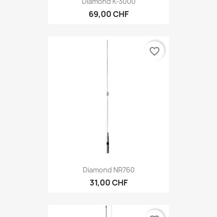
Diamond K-3000
69,00 CHF
favorite_border
Diamond NR760
31,00 CHF