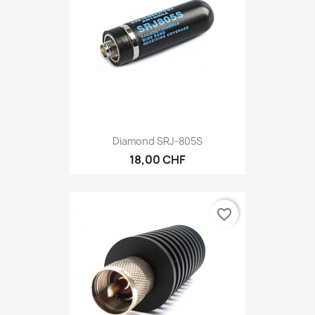
Diamond SRJ-805S
18,00 CHF
favorite_border