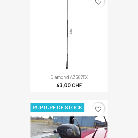
favorite_border
Diamond AZ507FX
43,00 CHF
RUPTURE DE STOCK
favorite_border