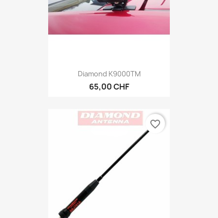
Diamond K9000TM
65,00 CHF
favorite_border