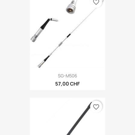
favorite_border
SG-M506
57,00 CHF
favorite_border